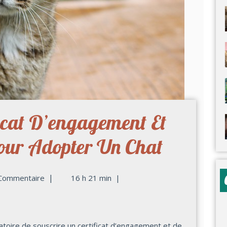
ficat D’engagement Et
our Adopter Un Chat
|
Commentaire
16 h 21 min
|