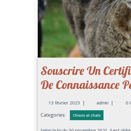
Souscrire Un Certi
De Connaissance P
|
|
13 février 2023
admin
0 
Categories:
Chiens et chats
Selon la loi du 30 novembre 2021, il est obligatoire de souscrire un certificat d’engagement et de