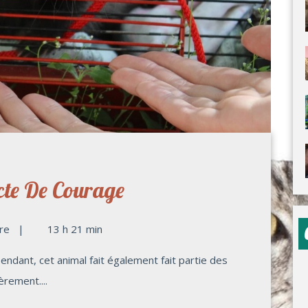
cte De Courage
re
|
13 h 21 min
rement....