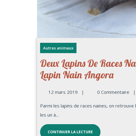
Autres animaux
Deux Lapins De Races Nai
Lapin Nain Angora
12 mars 2019
|
0 Commentaire
|
Parmi les lapins de races naines, on retrouve le lapin nain bélier et le lapin nain angora. Découvrons-
les un à...
CONTINUER LA LECTURE