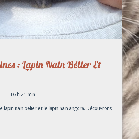
nes : Lapin Nain Bélier Et
16 h 21 min