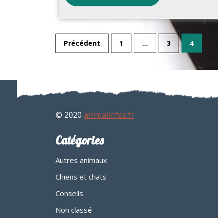
Précédent
1
…
3
4
© 2020
animalinfos.fr
Catégories
Autres animaux
Chiens et chats
Conseils
Non classé